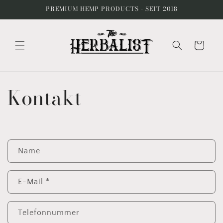
Direkt
PREMIUM HEMP PRODUCTS - SEIT 2018
zum
Inhalt
Warenkorb
Kontakt
K
Name
o
n
t
E-Mail
*
a
k
Telefonnummer
t