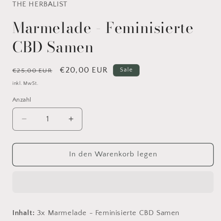
THE HERBALIST
Marmelade - Feminisierte
CBD Samen
Normaler
Verkaufspreis
€20,00 EUR
Sale
€25,00 EUR
Preis
inkl. MwSt.
Anzahl
Verringere
Erhöhe
die
die
Menge
Menge
für
für
In den Warenkorb legen
Marmelade
Marmelade
-
-
Feminisierte
Feminisierte
CBD
CBD
Samen
Samen
Inhalt:
3x Marmelade - Feminisierte CBD Samen